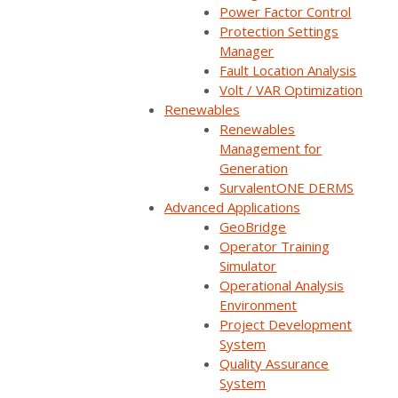
Power Factor Control
Protection Settings
Manager
Fault Location Analysis
Volt / VAR Optimization
La plataforma unificada ayudará a Costa Rica a alcanzar sus
Renewables
objetivos de la Agenda SDG 2030 de la UNESCO respecto a
Renewables
energía limpia y asequible, ciudades sustentables y acciones
Management for
climáticas.
Generation
SurvalentONE DERMS
BRAMPTON, Ont
— 5 de abril de 2023 – Survalent,
Advanced Applications
proveedor líder de software de sistemas avanzados de
GeoBridge
gestión de redes de distribución (ADMS), junto con su socio
Operator Training
local Electroval, proveedor regional de soluciones de
Simulator
automatización, materiales y equipos eléctricos, ha ganado la
Operational Analysis
licitación para proporcionar a la compañía eléctrica de Costa
Environment
Rica, Instituto Costarricense de Electricidad (ICE), una solución
Project Development
ADMS y DERMS de última generación. Con esta contrato,
System
Survalent es ahora el proveedor de ADMS para el 75% del
Quality Assurance
mercado costarricense de distribución de energía eléctrica.
System