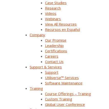
Case Studies
Research
Electroval es un proveedor regional confiable de soluciones
Videos
de automatización, materiales eléctricos y equipos de
Webinars
generación, transmisión y distribución de electricidad. La
View All Resources
empresa se fundó en 2004 en Costa Rica y ahora presta
Recursos en Español
servicio a varios países de la región, como Nicaragua,
Company
Guatemala, Panamá, Colombia, Perú y República Dominicana.
Our Promise
El Director General de Electroval, Luis Valverde, declaró:
Leadership
“Estamos orgullosos de servir a nuestro país natal, Costa
Certifications
Rica, y estamos comprometidos a ofrecer una excelente
Careers
experiencia al cliente en todos los niveles, desde la tecnología
Contact Us
hasta el servicio y la capacitación. Confiamos en que la
Support & Services
solución de Survalent es la mejor posible para el alcance,
Support
magnitud y necesidades del proyecto.”
Utiliverse™ Services
Software Maintenance
La plataforma ADMS totalmente integrada de SurvalentONE®
Training
integra, gestiona y procesa eficientemente datos de una
Course Offerings – Training
amplia gama de fuentes y es conocida por aumentar la
Custom Training
seguridad, mejorar la confiabilidad y disminuir la duración de
Global User Conference
las interrupciones para las empresas de servicios públicos a