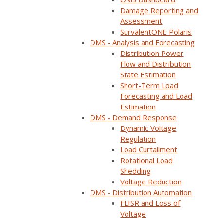
plataforma ADMS
Damage Reporting and
Assessment
SurvalentONE Polaris
y DERMS “única en
DMS - Analysis and Forecasting
Distribution Power
Flow and Distribution
su clase” para el
State Estimation
Short-Term Load
Forecasting and Load
ICE.
Estimation
DMS - Demand Response
Dynamic Voltage
Regulation
Share:
Load Curtailment
Rotational Load
Shedding
Voltage Reduction
DMS - Distribution Automation
FLISR and Loss of
Back
Voltage