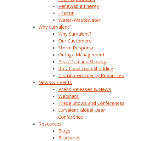
Renewable Energy
completo de soluciones SurvalentONE® para la gestión de
Transit
distribución, automatización, gestión de interrupciones y
Water/Wastewater
gestión de energías renovables. Survalent se encargará del
Why Survalent?
desarrollo del software y de las interfaces personalizadas,
Why Survalent?
Electroval de la configuración y administración, y ambos
Our Customers
mantendrán un compromiso conjunto para dar el soporte y la
Storm Response
capacitación requeridas. La implementación en fases
Outage Management
contempla 6 meses para SCADA, seguidos de 12 meses para
Peak Demand Shaving
OMS y, por último, 6 meses para DMS y DERMS.
Rotational Load Shedding
Distributed Energy Resources
El Director de Electricidad del ICE, Roberto Quirós Balma,
News & Events
afirmó, “Estamos comprometidos a apoyar nuestras
Press Releases & News
obligaciones nacionales para cumplir los objetivos de la
Webinars
Agenda SDG 2030 de la UNESCO, en particular los que se
Trade Shows and Conferences
enfocan en energía limpia y asequible, ciudades y
Survalent Global User
comunidades sustentables, y medidas climáticas. La
Conference
asociación con Survalent y Electroval nos ayuda a trabajar
Resources
para cumplir estos objetivos al permitir un mejor control y
Blogs
seguridad en la implementación de energía limpia y la gestión
Brochures
de ciudades sustentables.”