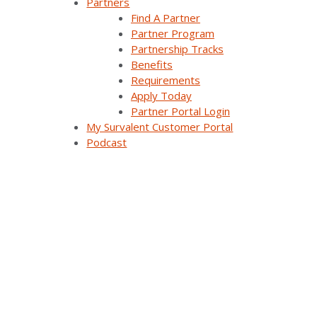
Partners
un costo razonable, lo que la hace adecuada para empresas
Find A Partner
de todos los tamaños. La solución DERMS de Survalent
Partner Program
permite la operación segura y eficiente de los recursos
Partnership Tracks
energéticos distribuidos, eliminando el costo de mantener
Benefits
sistemas separados y garantizando que los activos
Requirements
renovables funcionen con la máxima eficiencia.
Apply Today
Partner Portal Login
Steve Mueller, CEO de Survalent, declaró: “Estamos
My Survalent Customer Portal
entusiasmados por ofrecer esta solución integral, la primera
Podcast
en su clase, para apoyar el suministro de energía limpia y
confiable en Costa Rica. Tenemos un sólido historial de
proyectos exitosos de escala similar en todo el mundo y
estamos seguros de que la funcionalidad y flexibilidad de la
solución SurvalentONE® permitirán a ICE cumplir con éxito
sus objetivos.”
Acerca de Survalent:
Survalent es el proveedor más confiable de sistemas ADMS
para servicios públicos de electricidad, agua/aguas residuales,
petróleo y gas, energía renovable y tránsito en todo el