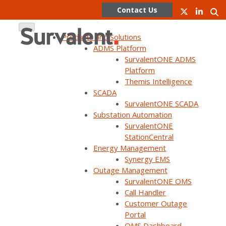
Contact Us
Products and Solutions
ADMS Platform
SurvalentONE ADMS
Skip
Platform
to
Themis Intelligence
content
SCADA
SurvalentONE SCADA
Substation Automation
Survalent y
SurvalentONE
StationCentral
Electroval ganan
Energy Management
Synergy EMS
Outage Management
licitación para
SurvalentONE OMS
Call Handler
Customer Outage
suministrar una
Portal
OMS Dashboard