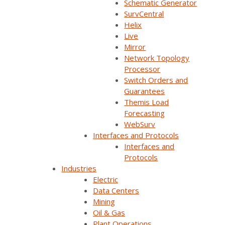
Schematic Generator
El Instituto Costarricense de Electricidad (ICE) es una
SurvCentral
empresa pública que presta servicio a más de un millón de
Helix
clientes. ICE es muy consciente de los compromisos de Costa
Live
Rica para el cumplimiento de los Objetivos de Desarrollo
Mirror
Sustentable (SDG) de la Agenda 2030 de la UNESCO. Para
Network Topology
cumplir su parte, el ICE se ha comprometido a aumentar el
Processor
número de vehículos eléctricos en el país a 1 millón para
Switch Orders and
2030, lo que requiere una sofisticada solución ADMS. Bajo
Guarantees
esta condición, grandes cambios en el movimiento semanal
Themis Load
de la población implican cambios de igual magnitud en el
Forecasting
consumo de electricidad del país, un reto que cualquier nueva
WebSurv
solución ADMS debe poder solucionar.
Interfaces and Protocols
Interfaces and
Protocols
Survalent y Electroval proveerán una plataforma unificada que
Industries
incluye SCADA, OMS, DMS, DERMS, una interfaz
Electric
especialmente diseñada basada en la interfaz gráfica
Data Centers
SmartVU® de Survalent y soporte continuo posterior a la
Mining
implementación. La solución ADMS y DERMS (Sistema de
Oil & Gas
Gestión de Recursos Energéticos Distribuidos), será la
Plant Operations
primera de su clase en América, ofreciendo el paquete